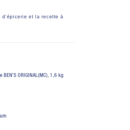
w)
il (opens in new window)
s in same window)
new window)
 d’épicerie et la recette à
ue BEN’S ORIGINAL(MC), 1,6 kg
dium