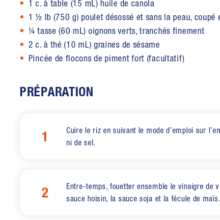
1 c. à table (15 mL) huile de canola
1 ½ lb (750 g) poulet désossé et sans la peau, coupé
¼ tasse (60 mL) oignons verts, tranchés finement
2 c. à thé (10 mL) graines de sésame
Pincée de flocons de piment fort (facultatif)
PRÉPARATION
Cuire le riz en suivant le mode d’emploi sur l’e
1
ni de sel.
Entre-temps, fouetter ensemble le vinaigre de vi
2
sauce hoisin, la sauce soja et la fécule de maïs