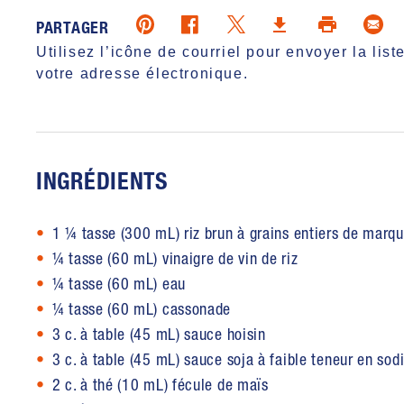
Pinterest (opens in new window)
Twitter (opens in new windo
Ema
Facebook (opens in new window)
Print (open
Download (opens in 
PARTAGER
Utilisez l’icône de courriel pour envoyer la liste
votre adresse électronique.
INGRÉDIENTS
1 ¼ tasse (300 mL) riz brun à grains entiers de marq
¼ tasse (60 mL) vinaigre de vin de riz
¼ tasse (60 mL) eau
¼ tasse (60 mL) cassonade
3 c. à table (45 mL) sauce hoisin
3 c. à table (45 mL) sauce soja à faible teneur en so
2 c. à thé (10 mL) fécule de maïs