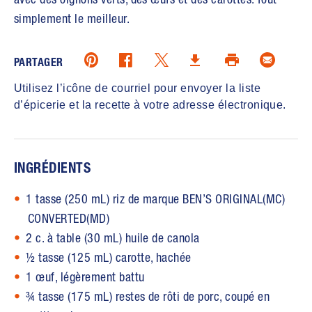
simplement le meilleur.
Pinterest (opens in new window)
Twitter (opens in new window)
Email (ope
Facebook (opens in new window)
Print (opens in same
Download (opens in new windo
PARTAGER
Utilisez l’icône de courriel pour envoyer la liste
d’épicerie et la recette à votre adresse électronique.
INGRÉDIENTS
1 tasse (250 mL) riz de marque BEN’S ORIGINAL(MC)
CONVERTED(MD)
2 c. à table (30 mL) huile de canola
½ tasse (125 mL) carotte, hachée
1 œuf, légèrement battu
¾ tasse (175 mL) restes de rôti de porc, coupé en