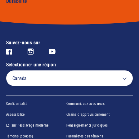
Durabilité
Suivez-nous sur
Instagram (opens in new window)
Facebook (opens in new window)
Youtube (opens in new window)
Sélectionner une région
Canada
(opens in new window)
Confidentialité
Communiquez avec nous
(opens in new window)
(opens in new win
Accessibilité
Chaîne d'approvisionnement
(opens in new window)
(opens in new wind
Loi sur l'esclavage moderne
Renseignements juridiques
(opens in new window)
Témoins (cookies)
Paramètres des témoins