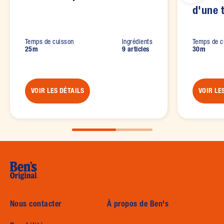
d'une 
Temps de cuisson
Ingrédients
Temps de c
25m
9 articles
30m
VOIR LES DÉTAILS
VOIR LE
Nous contacter
À propos de Ben's